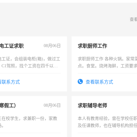
查
电工证求职
08月06日
求职厨师工作
电工证，会组装电柜(箱)，做过工
求职厨师工作 各种火锅。家常
；C1驾照，找个工资在四千以
点。食堂。烧烤海鲜，工资要求6
强县以外需要有住宿，保险勿扰
上
看联系方式
查看联系方式
寒假工）
08月06日
求职辅导老师
三在校学生，求兼职一份，家教
本人有教育经验，曾在学校任
场。
及任课教师，也在辅导机构担
师，求周一至周五辅导老师的