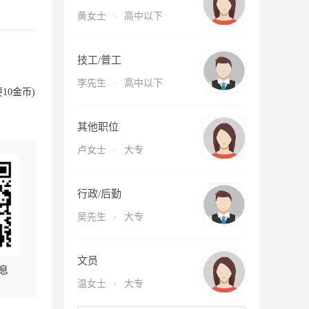
黄女士
·
高中以下
技工/普工
李先生
·
高中以下
10金币)
其他职位
卢女士
·
大专
行政/后勤
吴先生
·
大专
文员
息
温女士
·
大专