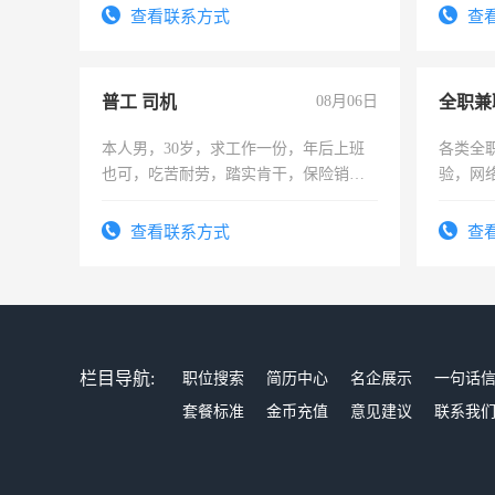
查看联系方式
查
普工 司机
08月06日
全职兼
本人男，30岁，求工作一份，年后上班
各类全
也可，吃苦耐劳，踏实肯干，保险销售
验，网
勿扰
队长，
有高低
查看联系方式
查
栏目导航:
职位搜索
简历中心
名企展示
一句话
套餐标准
金币充值
意见建议
联系我