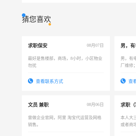
猜您喜欢
求职保安
08月07日
男，有
最好是售楼部，商场，8小时，小区物业
男，有
勿扰
厂维修
上，枣
电话
查看联系方式
查
文员 兼职
08月06日
求职（
曾做企业官网，阿里 淘宝代运营及网格
本人大
销售。
或者商