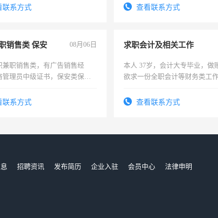
看联系方式
查看联系方式
职销售类 保安
08月06日
求职会计及相关工作
职兼职销售类，有广告销售经
本人 37岁，会计大专毕业，做
络管理员中级证书，保安类保安
欲求一份全职会计等财务类工
形象岗或幼儿园保安，维修水电
计证
压电工证和十几年工作经验
看联系方式
查看联系方式
信息
招聘资讯
发布简历
企业入驻
会员中心
法律申明
们